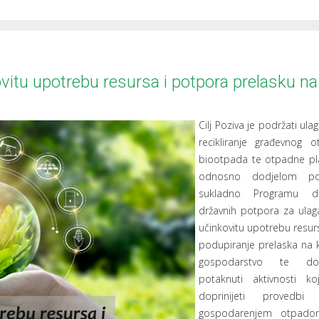
ovitu upotrebu resursa i potpora prelasku na
Cilj Poziva je podržati ula
recikliranje građevnog o
biootpada te otpadne pla
odnosno dodjelom po
sukladno Programu do
državnih potpora za ulag
učinkovitu upotrebu resurs
podupiranje prelaska na 
gospodarstvo te do
potaknuti aktivnosti k
doprinijeti provedbi 
gospodarenjem otpad