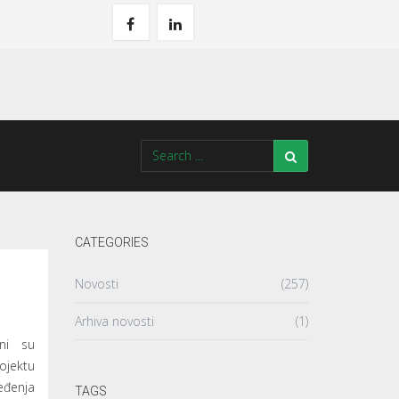
CATEGORIES
Novosti
(257)
Arhiva novosti
(1)
ni su
ektu
đenja
TAGS