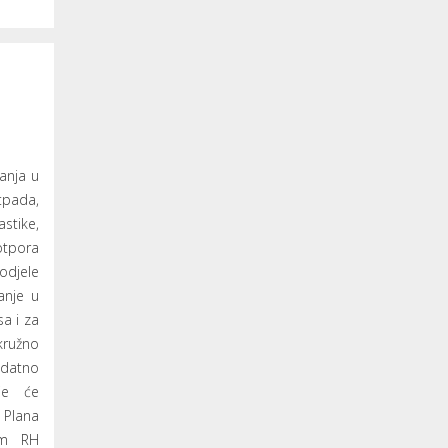
ganja u
tpada,
stike,
tpora
djele
anje u
a i za
kružno
datno
oje će
Plana
om RH