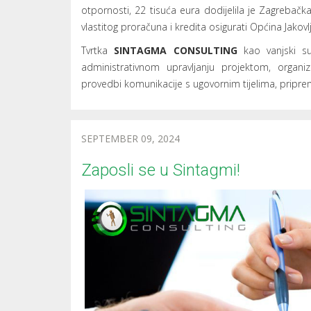
otpornosti, 22 tisuća eura dodijelila je Zagrebač
vlastitog proračuna i kredita osigurati Općina Jakovlj
Tvrtka
SINTAGMA CONSULTING
kao vanjski su
administrativnom upravljanju projektom, organizi
provedbi komunikacije s ugovornim tijelima, pripremi n
SEPTEMBER 09, 2024
Zaposli se u Sintagmi!