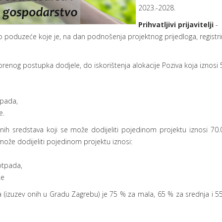
2023.-2028.
Prihvatljivi prijavitelji
-
eliko poduzeće koje je, na dan podnošenja projektnog prijedloga, registr
enog postupka dodjele, do iskorištenja alokacije Poziva koja iznosi 5
tpada,
e.
nih sredstava koji se može dodijeliti pojedinom projektu iznosi 70.
može dodijeliti pojedinom projektu iznosi:
 otpada,
ke
a (izuzev onih u Gradu Zagrebu) je 75 % za mala, 65 % za srednja i 5