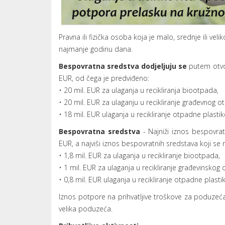
Pravna ili fizička osoba koja je malo, srednje ili v
najmanje godinu dana.
Bespovratna sredstva dodjeljuju se
putem otvor
EUR, od čega je predviđeno:
• 20 mil. EUR za ulaganja u recikliranja biootpada,
• 20 mil. EUR za ulaganju u recikliranje građevnog o
• 18 mil. EUR ulaganja u recikliranje otpadne plastik
Bespovratna sredstva
- Najniži iznos bespovrat
EUR, a najviši iznos bespovratnih sredstava koji se 
• 1,8 mil. EUR za ulaganja u recikliranje biootpada,
• 1 mil. EUR za ulaganja u recikliranje građevinskog
• 0,8 mil. EUR ulaganja u recikliranje otpadne plasti
Iznos potpore na prihvatljive troškove za poduzeć
velika poduzeća.