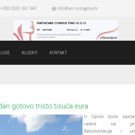
+385 (0)35 361 947
info@arr-sintagma.hr
SLUGE
KLIJENTI
KONTAKT
dan gotovo tristo tisuća eura
U Općini Voćin završe
radovi na proj
Rekonstrukcije i ure