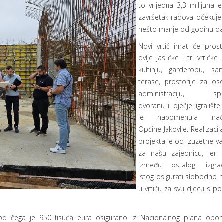
to vrijedna 3,3 milijuna e
završetak radova očekuje
nešto manje od godinu d
Novi vrtić imat će pros
dvije jasličke i tri vrtićke
kuhinju, garderobu, sanit
terase, prostorije za oso
administraciju, spo
dvoranu i dječje igralište
je napomenula nače
Općine Jakovlje: Realizaci
projekta je od izuzetne va
za našu zajednicu, jer
između ostalog izgra
istog osigurati slobodno 
u vrtiću za svu djecu s po
a, od čega je 950 tisuća eura osigurano iz Nacionalnog plana opor