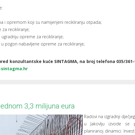
e:
a i opremom koji su namijenjeni recikliranju otpada;
za recikliranje;
ugradnju opreme za recikliranje;
 u pogon nabavljene opreme za recikliranje;
ured konzultantske kuće SINTAGMA, na broj telefona 035/361-9
-sintagma.hr
jednom 3,3 milijuna eura
Radovi na izgradnji dječjeg
u Jakovlju izvode se 
planiranoj dinamici. Investi