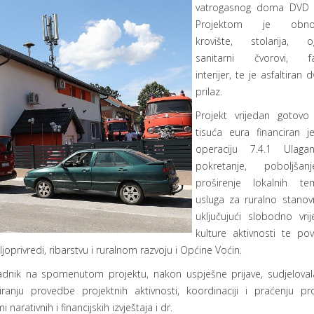
vatrogasnog doma DVD 
Projektom je obnov
krovište, stolarija, o
sanitarni čvorovi, fa
interijer, te je asfaltiran d
prilaz.
Projekt vrijedan gotovo 
tisuća eura financiran j
operaciju 7.4.1 Ulaga
pokretanje, poboljšan
proširenje lokalnih tem
usluga za ruralno stanovn
uključujući slobodno vri
kulture aktivnosti te po
joprivredi, ribarstvu i ruralnom razvoju i Općine Voćin.
adnik na spomenutom projektu, nakon uspješne prijave, sudjeloval
ranju provedbe projektnih aktivnosti, koordinaciji i praćenju pro
arativnih i financijskih izvještaja i dr.