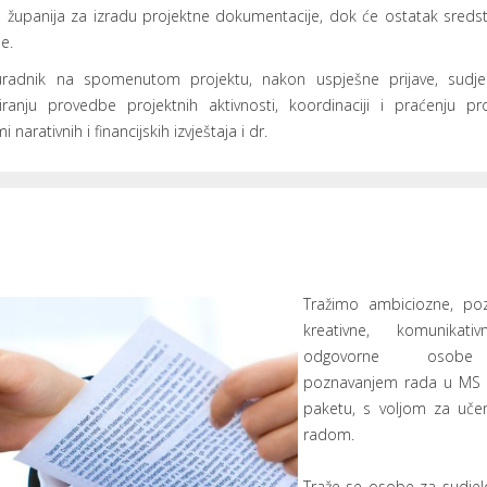
ka županija za izradu projektne dokumentacije, dok će ostatak sredst
e.
radnik na spomenutom projektu, nakon uspješne prijave, sudje
ranju provedbe projektnih aktivnosti, koordinaciji i praćenju pro
arativnih i financijskih izvještaja i dr.
Tražimo ambiciozne, pozi
kreativne, komunikati
odgovorne oso
poznavanjem rada u MS 
paketu, s voljom za uče
radom.
Traže se osobe za sudjel