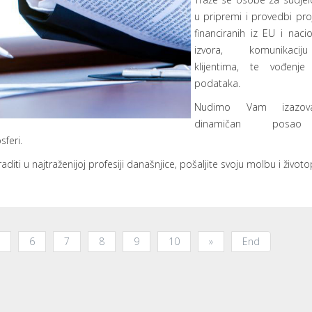
u pripremi i provedbi pro
financiranih iz EU i nacio
izvora, komunikac
klijentima, te vođenj
podataka.
Nudimo Vam izazov
dinamičan pos
feri.
iti u najtraženijoj profesiji današnjice, pošaljite svoju molbu i život
6
7
8
9
10
»
End