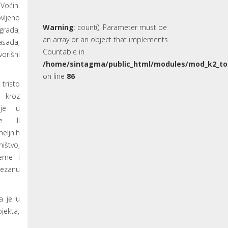
Voćin.
ljeno
Warning
: count(): Parameter must be
grada,
an array or an object that implements
sada,
Countable in
vorišni
/home/sintagma/public_html/modules/mod_k2_to
on line
86
tristo
e kroz
nje u
je ili
eljnih
ištvo,
jeme i
vezanu
a je u
jekta,