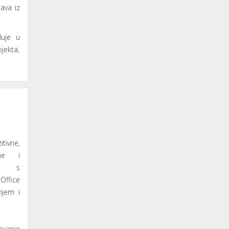
ava iz
luje u
jekta,
tivne,
vne i
be s
Office
njem i
ovanje