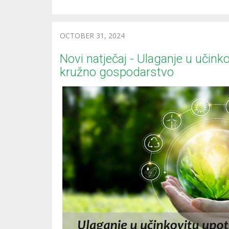
OCTOBER 31, 2024
Novi natječaj - Ulaganje u učink
kružno gospodarstvo