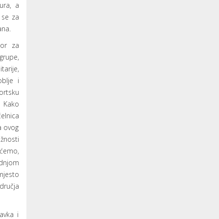
ura, a
 se za
ana.
tor za
 grupe,
arije,
blje i
rtsku
. Kako
lnica
ja ovog
žnosti
 ćemo,
dnjom
mjesto
dručja
avka i