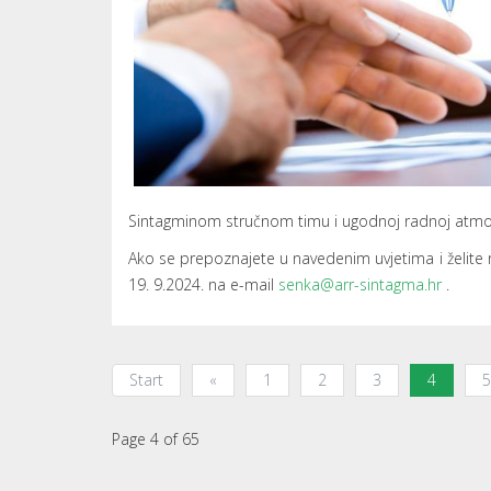
Sintagminom stručnom timu i ugodnoj radnoj atmos
Ako se prepoznajete u navedenim uvjetima i želite rad
19. 9.2024. na e-mail
senka@arr-sintagma.hr
.
Start
«
1
2
3
4
5
Page 4 of 65