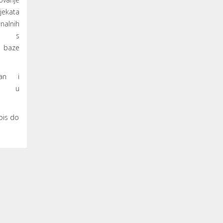
jekata
nalnih
iju s
e baze
an i
ao u
opis do