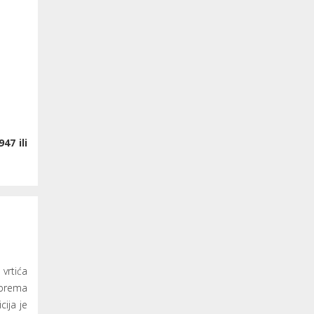
47 ili
 vrtića
prema
cija je