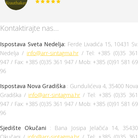
Kontaktirajte nas...
Ispostava Sveta Nedelja:
Ferde Livadića 15, 10431 Sv
Nedelja /
info@arr-sintagma.hr
/ Tel: +385 (0)35 36
947 / Fax: +385 (0)35 361 947 / Mob: +385 (0)91 581 69
96
Ispostava Nova Gradiška
: Gundulićeva 4, 35400 Nov
Gradiška /
info@arr-sintagma.hr
/ Tel: +385 (0)35 36
947 / Fax: +385 (0)35 361 947 / Mob: +385 (0)91 581 69
96
Sjedište Okučani
: Bana Josipa Jelačića 14, 3543
Okučani /
info@arr-sintagma.hr
/ Tel: +385 (0)35 36