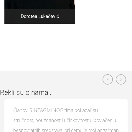
Dorotea Lukačević
Rekli su o nama...
Članovi SINTAGMINOG tima pokazali su
stručnost, pouzdanost i učinkovitost u povlačenju
bespovratnih sredstava, pri čemu je moj angažman