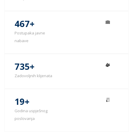
564
+
Postupaka javne
nabave
887
+
Zadovoljnih klijenata
19+
Godina uspješnog
poslovanja