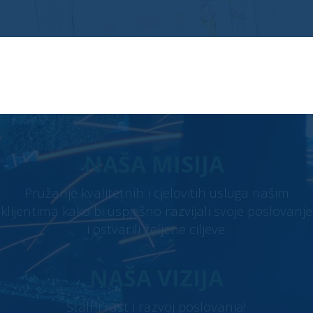
OPŠIRNIJE
NAŠA MISIJA
Pružanje kvalitetnih i cjelovitih usluga našim
klijentima kako bi uspješno razvijali svoje poslovanje
i ostvarili željene ciljeve.
NAŠA VIZIJA
Stalni rast i razvoj poslovanja!