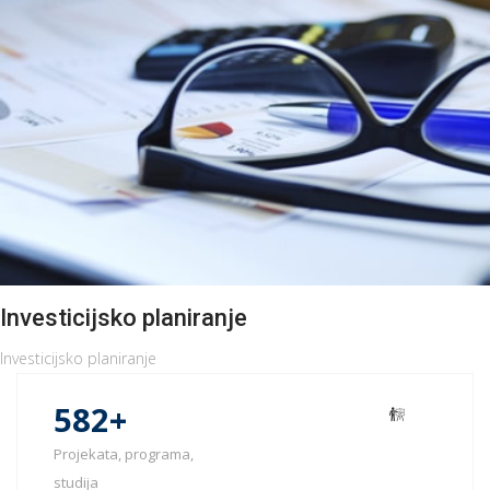
OPŠIRNIJE
Investicijsko planiranje
Investicijsko planiranje
694
+
Projekata, programa,
studija