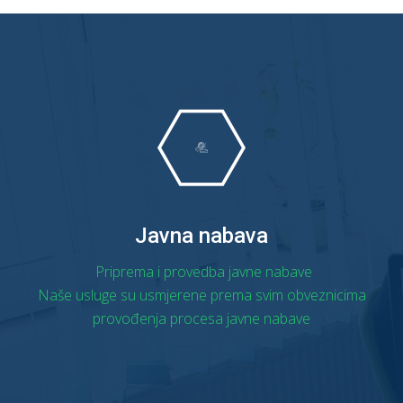
Javna nabava
Priprema i provedba javne nabave
Naše usluge su usmjerene prema svim obveznicima
provođenja procesa javne nabave