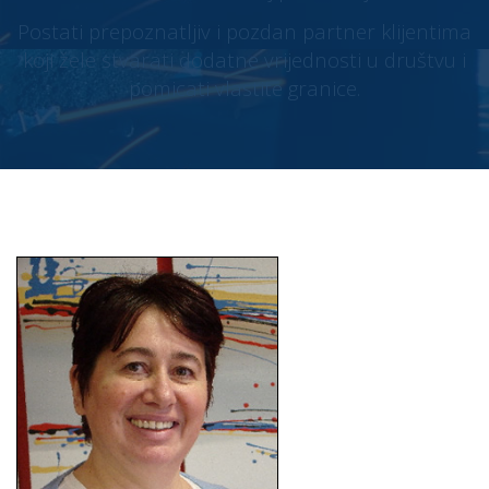
Postati prepoznatljiv i pozdan partner klijentima
koji žele stvarati dodatne vrijednosti u društvu i
pomicati vlastite granice.