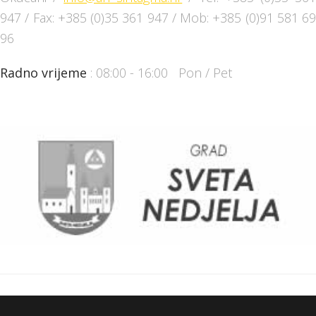
947 / Fax: +385 (0)35 361 947 / Mob: +385 (0)91 581 69
96
Radno vrijeme
: 08:00 - 16:00 Pon / Pet