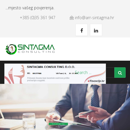
...mjesto vašeg povjerenja.
+385 (0)35 361 947
info@arr-sintagma.hr
VAŠ POSLOVNI PARTNER S POVJERENJEM!
Kontaktirajte Nas
Naše Usluge