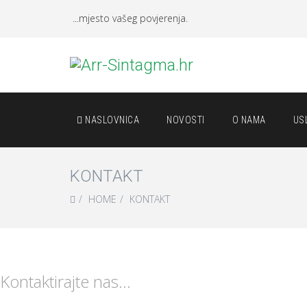
...mjesto vašeg povjerenja.
NASLOVNICA
NOVOSTI
O NAMA
US
KONTAKT
HOME
KONTAKT
Kontaktirajte nas...