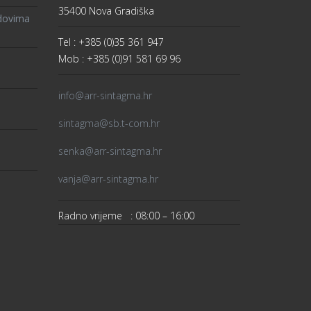
35400 Nova Gradiška
ndovima
Tel : +385 (0)35 361 947
Mob : +385 (0)91 581 69 96
info@arr-sintagma.hr
sintagma@sb.t-com.hr
senka@arr-sintagma.hr
vanja@arr-sintagma.hr
Radno vrijeme : 08:00 – 16:00