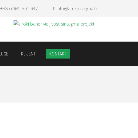
+385 (0)35 361 947
info@arr-sintagma.hr
LUGE
KLIJENTI
KONTAKT