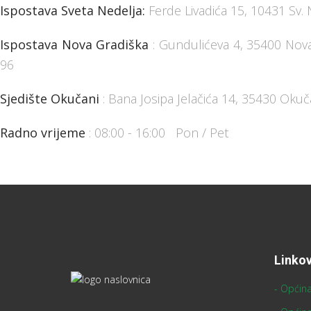
Ispostava Sveta Nedelja:
Ferde Livadića 15, 10431 Sv. 
Ispostava Nova Gradiška
: Gundulićeva 4, 35400 Nov
96
Sjedište Okučani
: Bana Josipa Jelačića 14, 35430 Okuč
Radno vrijeme
: 08:00 - 16:00 Pon / Pet
Linkov
- Općina