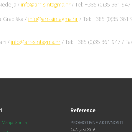
Nedelja /
info@arr-sintagma.hr
/ Tel: +385 (0)35 361 947
a Gradiška /
info@arr-sintagma.hr
/ Tel: +385 (0)35 361 
ani /
info@arr-sintagma.hr
/ Tel: +385 (0)35 361 947 / F
i
Reference
 Marija Gorica
PROMOTIVNE AKTIVNOSTI
24 August 2016