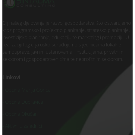
Cilj našeg djelovanja je razvoj gospodarstva, što ostvarujemo
kroz programsko i projektno planiranje, strateško planiranje,
investicijsko planiranje, edukaciju te marketing i promociju. U
realizaciji tog cilja usko surađujemo s jedinicama lokalne
samouprave, javnim ustanovama i institucijama, privatnim
sektorom i gospodarstvenicima te neprofitnim sektorom.
Linkovi
- Općina Marija Gorica
- Općina Dubravica
- Općina Okučani
- Aktivni u zajednici