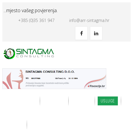
...mjesto vašeg povjerenja.
+385 (0)35 361 947
info@arr-sintagma.hr
NASLOVNICA
NOVOSTI
O NAMA
USLUGE
KLIJENTI
KONTAKT