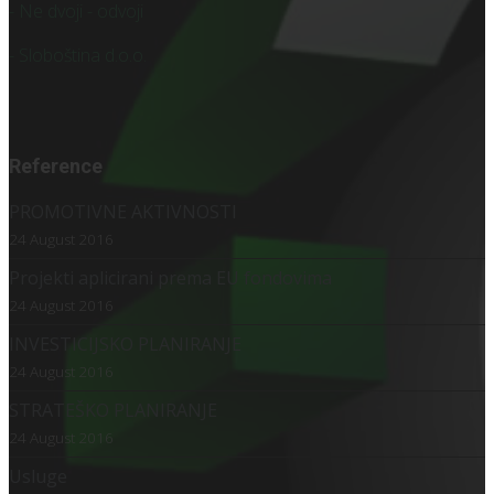
- Ne dvoji - odvoji
- Sloboština d.o.o.
Reference
PROMOTIVNE AKTIVNOSTI
24 August 2016
Projekti aplicirani prema EU fondovima
24 August 2016
INVESTICIJSKO PLANIRANJE
24 August 2016
STRATEŠKO PLANIRANJE
24 August 2016
Usluge