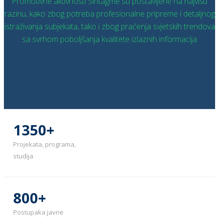
Promotivne aktivnosti Sintagme su postavljene na najvišu
razinu, kako zbog potreba profesionalne pripreme i detaljnog
istraživanja subjekata, tako i zbog praćenja svjetskih trendova
sa svrhom poboljšanja kvalitete izlaznih informacija
OPŠIRNIJE
1350
+
Projekata, programa,
studija
800
+
Postupaka javne