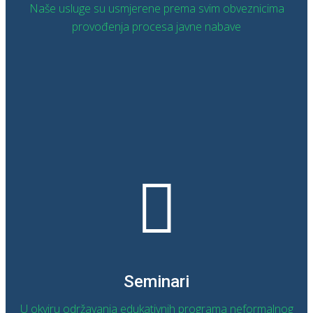
Naše usluge su usmjerene prema svim obveznicima
provođenja procesa javne nabave
OPŠIRNIJE
Seminari
U okviru održavanja edukativnih programa neformalnog