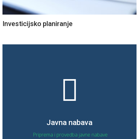
OPŠIRNIJE
Investicijsko planiranje
Javna nabava
Priprema i provedba javne nabave