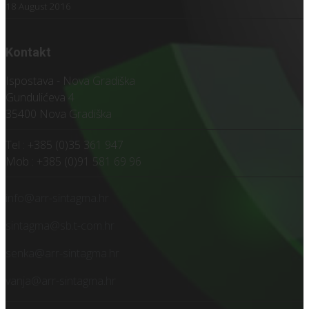
18 August 2016
Kontakt
Ispostava - Nova Gradiška
Gundulićeva 4
35400 Nova Gradiška
Tel : +385 (0)35 361 947
Mob : +385 (0)91 581 69 96
info@arr-sintagma.hr
sintagma@sb.t-com.hr
senka@arr-sintagma.hr
vanja@arr-sintagma.hr