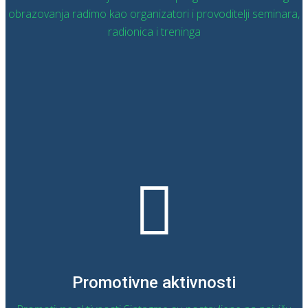
obrazovanja radimo kao organizatori i provoditelji seminara,
radionica i treninga
OPŠIRNIJE
Promotivne aktivnosti