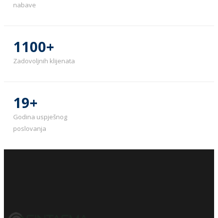
nabave
1100
+
Zadovoljnih klijenata
19+
Godina uspješnog
poslovanja