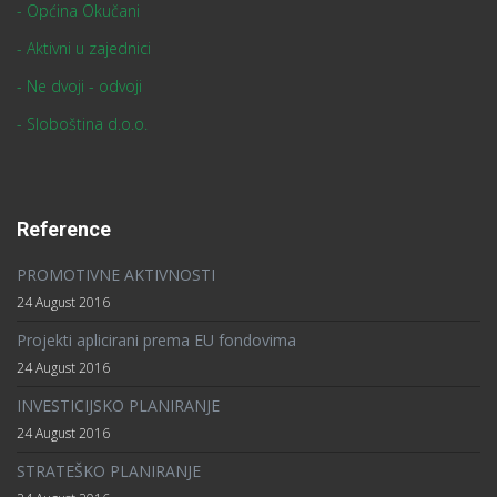
Usluge
18 August 2016
Kontakt
Ispostava - Nova Gradiška
Gundulićeva 4
35400 Nova Gradiška
Tel : +385 (0)35 361 947
Mob : +385 (0)91 581 69 96
info@arr-sintagma.hr
sintagma@sb.t-com.hr
senka@arr-sintagma.hr
vanja@arr-sintagma.hr