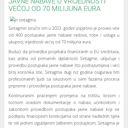
JAVNE NABAVE U VRIJEDNOSTI
VEĆOJ OD 70 MILIJUNA EURA
Sintagmin stručni tim u 2023. godini uspješno je proveo više
od 400 postupaka javne nabave radova, robe i usluga u
ukupnoj vrijednosti većoj od 70 milijuna eura.
Budući da provedba projekata financiranih iz EU sredstava,
kao jedna od primarnih djelatnosti Sintagme, uključuje i
provedbu postupaka javne nabave što podrazumijeva i veći
broj korisnika iste, Sintagma dugi niz godina osigurava tim
profesionalnih ljudi sa iskustvom u svim fazama procesa
pripreme i provođenja postupaka javne nabave.
Kontinuiranim praćenjem promjena na tržištu, brzom i
točnom izradom dokumentacije o nabavi, učinkovitom i
zakonitom provedbom postupaka javne nabave koji ne
podliježu financijskim korekcijama od strane nadležnih tijela
te niti jednim izgubljenim žalbenim postupkom, Sintagma je