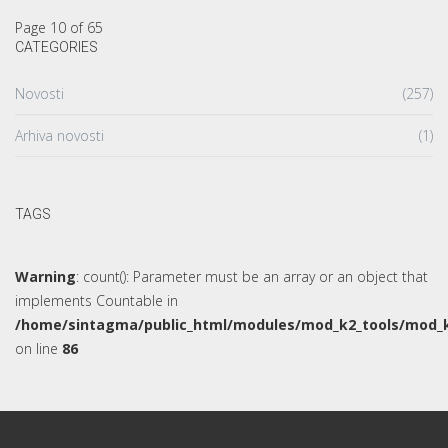
Cilj našeg djelovanja je razvoj gospodarstva, što ostvarujemo
kroz programsko i projektno planiranje, strateško planiranje,
investicijsko planiranje, edukaciju te marketing i promociju. U
realizaciji tog cilja usko surađujemo s jedinicama lokalne
samouprave, javnim ustanovama i institucijama, privatnim
sektorom i gospodarstvenicima te neprofitnim sektorom.
Linkovi
- Općina Marija Gorica
- Općina Dubravica
- Općina Okučani