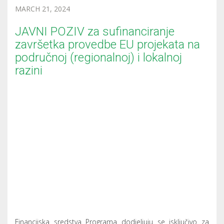
kojima je posredničko tijelo razine 1 (PTI) Ministarstvo, a
posredničko tijelo razine 2 (PT2) Središnja agencija za
financiranje i ugovaranje programa i projekata Europske
unije (SAFU), u dijelu sredstava koje je korisnik dužan
osigurati iz vlastitih izvora u visini najviše do iznosa
neutrošenih EU bespovratnih financijskih sredstava po EU
projektu nakon 1. siječnja 2024. godine. Za EU projekte koji
će se završiti nakon razdoblja prihvatljivosti financiranja EU
bespovratnim sredstvima, odnosno nakon 31. prosinca
2023. godine, troškovi predvideni za financiranje financijskim
sredstvima Kohezijskog fonda i Europskog fonda za
regionalni razvoj nastavit će se financirati prema omjerima
financiranja iz inicijalno sklopljenih Ugovora o dodjeli
bespovratnih sredstava u sklopu OPKK-a 2014.-2020., te sa
sklopljenim dodacima tog Ugovora, s tim da će sredstva
Državnog proračuna zamijeniti dosadašnje financiranje
sredstvima Kohezijskog fonda i Europskog fonda za
regionalni razvoj u dijelu neutrošenih EU bespovratnih