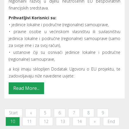
Page 10 of 65
CATEGORIES
Novosti
(257)
Arhiva novosti
(1)
TAGS
Warning
: count(): Parameter must be an array or an object that
implements Countable in
/home/sintagma/public_html/modules/mod_k2_tools/mod_k
on line
86