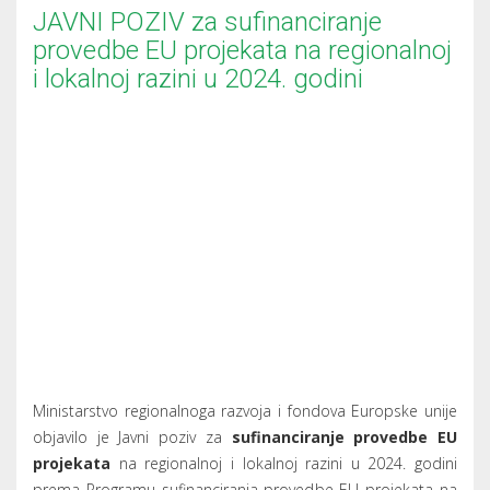
JAVNI POZIV za sufinanciranje
provedbe EU projekata na regionalnoj
i lokalnoj razini u 2024. godini
Ministarstvo regionalnoga razvoja i fondova Europske unije
objavilo je Javni poziv za
sufinanciranje provedbe EU
projekata
na regionalnoj i lokalnoj razini u 2024. godini
prema Programu sufinanciranja provedbe EU projekata na
regionalnoj i lokalnoj razini u financijskom razdoblju
2021.-2027.
Pravo podnośenja Zahtjeva za sufinanciranje provedbe EU
projekta imaju:
• jedinice lokalne i podrućne (regionalne) samouprave,
• pravne osobe u isključivom vlasništvu ili suvlasništvu
jedinica lokalne i područne (regionalne) samouprave (samo
za svoje ime i za svoj račun),
• ustanove čiji su jedini osnivači jedinice lokalne i područne