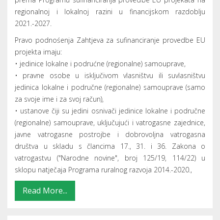
(regionalne) samouprave, uključujući i vatrogasne zajednice,
javne vatrogasne postrojbe i dobrovoljna vatrogasna
društva u skladu s člancima 17., 31. i 36. Zakona o
vatrogastvu ("Narodne novine", broj 125/19, 114/22) u
sklopu natječaja Programa ruralnog razvoja 2014.-2020.,
Read More...
MARCH 21, 2024
JAVNI POZIV za sufinanciranje
završetka provedbe EU projekata na
područnoj (regionalnoj) i lokalnoj
razini
Financijska sredstva Programa dodjeljuju se isključivo za
sufinanciranje završetka provedbe EU projekata