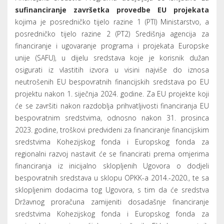
financijskih sredstava.
Prihvatljivi Korisnici su:
• jedinice lokalne i područne (regionalne) samouprave,
• pravne osobe u većinskom vlasništvu ili suvlasništvu
jedinica lokalne i područne (regionalne) samouprave (samo
za svoje ime i za svoj račun),
• ustanove čiji su osnivači jedinice lokalne i područne
(regionalne) samouprave,
a koji imaju sklopljen Dodatak Ugovoru o EU projektu, te
zadovoljavaju niže navedene uvjete:
Read More...
Start
«
5
6
7
8
9
10
11
12
13
14
»
End