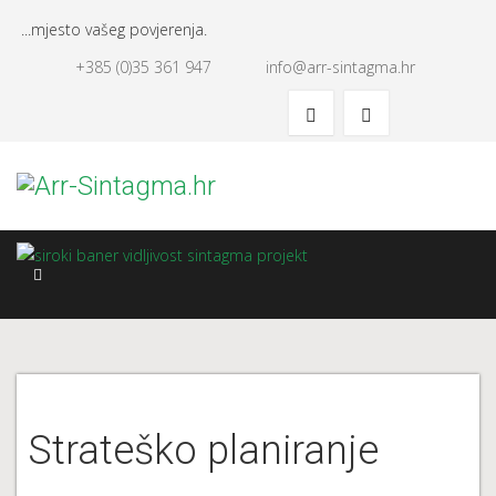
...mjesto vašeg povjerenja.
+385 (0)35 361 947
info@arr-sintagma.hr
Strateško planiranje