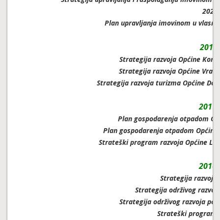
2023.
Plan upravljanja imovinom u vlasniš
2018.
Strategija razvoja Općine Konč
Strategija razvoja Općine Vrati
Strategija razvoja turizma Općine Donj
2017.
Plan gospodarenja otpadom Opć
Plan gospodarenja otpadom Općine P
Strateški program razvoja Općine Lipo
2016.
Strategija razvoja
Strategija održivog razvoj
Strategija održivog razvoja pol
Strateški program 