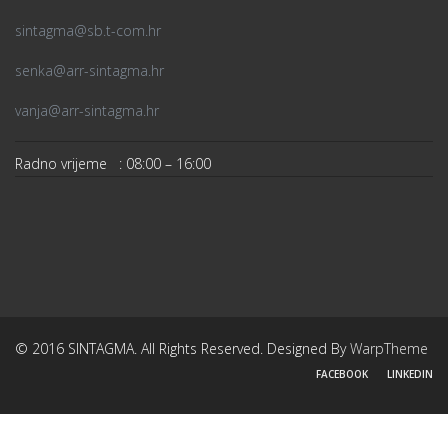
sintagma@sb.t-com.hr
senka@arr-sintagma.hr
vanja@arr-sintagma.hr
Radno vrijeme : 08:00 – 16:00
© 2016 SINTAGMA. All Rights Reserved. Designed By
WarpTheme
FACEBOOK
LINKEDIN