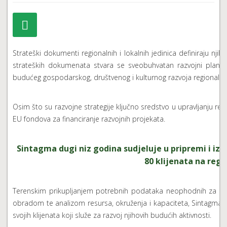
Strateški dokumenti regionalnih i lokalnih jedinica definiraju njih
strateških dokumenata stvara se sveobuhvatan razvojni plan u
budućeg gospodarskog, društvenog i kulturnog razvoja regionalnih i
Osim što su razvojne strategije ključno sredstvo u upravljanju reg
EU fondova za financiranje razvojnih projekata.
Sintagma dugi niz godina sudjeluje u pripremi i izr
80 klijenata na regio
Terenskim prikupljanjem potrebnih podataka neophodnih za odr
obradom te analizom resursa, okruženja i kapaciteta, Sintagma dola
svojih klijenata koji služe za razvoj njihovih budućih aktivnosti.