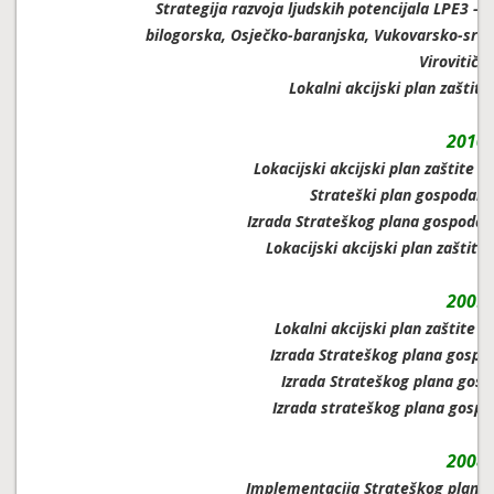
Strategija razvoja ljudskih potencijala LPE3 -
bilogorska, Osječko-baranjska, Vukovarsko-srij
Virovitičk
Lokalni akcijski plan zaštit
2010.
Lokacijski akcijski plan zaštite 
Strateški plan gospodars
Izrada Strateškog plana gospodar
Lokacijski akcijski plan zaštite
2009.
Lokalni akcijski plan zaštite 
Izrada Strateškog plana gospod
Izrada Strateškog plana gosp
Izrada strateškog plana gospo
2008.
Implementacija Strateškog plana 