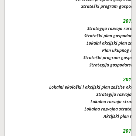
Strateški program gospoda
2013.
Strategija razvoja rural
Strateški plan gospodarsk
Lokalni akcijski plan zaš
Plan ukupnog ra
Strateški program gospod
Strategija gospodarsko
2012.
Lokalni ekološki i akcijski plan zaštite oko
Strategija razvoja 
Lokalna razvoja strateg
Lokalna razvojna strategi
Akcijski plan ra
2011.