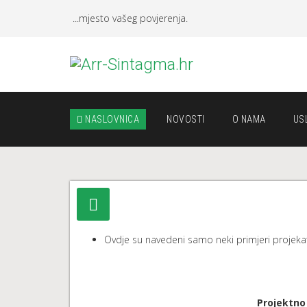
...mjesto vašeg povjerenja.
NASLOVNICA
NOVOSTI
O NAMA
US
Ovdje su navedeni samo neki primjeri projekat
Projektno