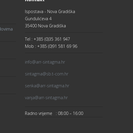
Ispostava - Nova Gradiška
Gundulićeva 4
35400 Nova Gradiška
ndovima
Tel : +385 (0)35 361 947
Mob : +385 (0)91 581 69 96
info@arr-sintagma.hr
sintagma@sb.t-com.hr
senka@arr-sintagma.hr
vanja@arr-sintagma.hr
Radno vrijeme : 08:00 – 16:00