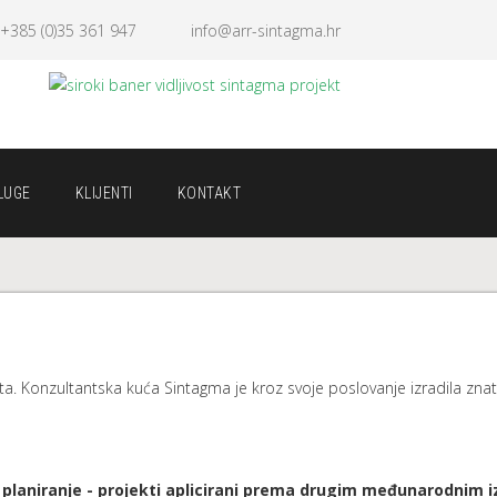
+385 (0)35 361 947
info@arr-sintagma.hr
LUGE
KLIJENTI
KONTAKT
a. Konzultantska kuća Sintagma je kroz svoje poslovanje izradila znat
 planiranje - projekti aplicirani prema drugim međunarodnim 