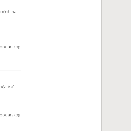
moćnih na
ospodarskog
oćarica"
ospodarskog