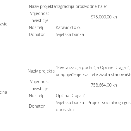
Naziv projekta
"Izgradnja proizvodne hale"
Vrijednost
975.000,00 kn
investicije
Nositelj
Katavić d.o.o.
Donator
Svjetska banka
"Revitalizacija područja Općine Dragalić,
Naziv projekta
unaprijeđenje kvalitete života stanovništ
Vrijednost
758.664,00 kn
investicije
Nositelj
Općina Dragalić
Svjetska banka - Projekt socijalnog i g
Donator
oporavka