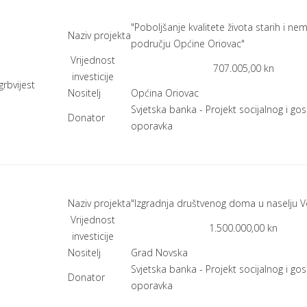
"Poboljšanje kvalitete života starih i ne
Naziv projekta
području Općine Oriovac"
Vrijednost
707.005,00 kn
investicije
Nositelj
Općina Oriovac
Svjetska banka - Projekt socijalnog i g
Donator
oporavka
Naziv projekta
"Izgradnja društvenog doma u naselju V
Vrijednost
1.500.000,00 kn
investicije
Nositelj
Grad Novska
Svjetska banka - Projekt socijalnog i g
Donator
oporavka