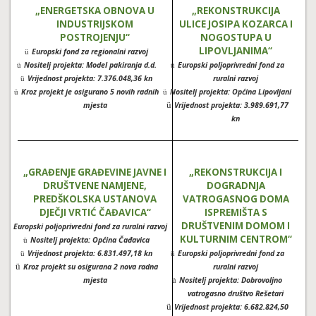
„ENERGETSKA OBNOVA U
„REKONSTRUKCIJA
INDUSTRIJSKOM
ULICE JOSIPA KOZARCA I
POSTROJENJU“
NOGOSTUPA U
LIPOVLJANIMA“
Europski fond za regionalni razvoj
ü
Nositelj projekta: Model pakiranja d.d.
Europski poljoprivredni fond za
ü
ü
Vrijednost projekta: 7.376.048,36 kn
ruralni razvoj
ü
Kroz projekt je osigurano 5 novih radnih
Nositelj projekta: Općina Lipovljani
ü
ü
ü
mjesta
Vrijednost projekta: 3.989.691,77
kn
„GRAĐENJE GRAĐEVINE JAVNE I
„REKONSTRUKCIJA I
DRUŠTVENE NAMJENE,
DOGRADNJA
PREDŠKOLSKA USTANOVA
VATROGASNOG DOMA
DJEČJI VRTIĆ ČAĐAVICA“
I
SPREMIŠTA S
DRUŠTVENIM DOMOM I
Europski poljoprivredni fond za ruralni razvoj
ü
KULTURNIM CENTROM“
Nositelj projekta: Općina Čađavica
ü
Vrijednost projekta: 6.831.497,18 kn
Europski poljoprivredni fond za
ü
ü
ü
Kroz projekt su osigurana 2 nova radna
ruralni razvoj
mjesta
Nositelj projekta: Dobrovoljno
ü
vatrogasno društvo Rešetari
ü
Vrijednost projekta: 6.682.824,50