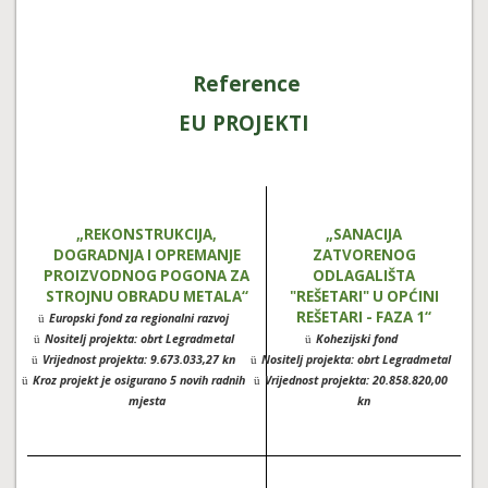
Reference
EU PROJEKTI
„REKONSTRUKCIJA,
„SANACIJA
DOGRADNJA I OPREMANJE
ZATVORENOG
PROIZVODNOG POGONA ZA
ODLAGALIŠTA
STROJNU OBRADU METALA“
"REŠETARI" U OPĆINI
REŠETARI - FAZA 1“
Europski fond za regionalni razvoj
ü
Nositelj projekta: obrt Legradmetal
Kohezijski fond
ü
ü
Vrijednost projekta: 9.673.033,27 kn
Nositelj projekta: obrt Legradmetal
ü
ü
Kroz projekt je osigurano 5 novih radnih
Vrijednost projekta: 20.858.820,00
ü
ü
mjesta
kn