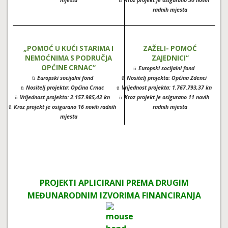
mjesta
Kroz projekt je osigurano 30 novih
radnih mjesta
„POMOĆ U KUĆI STARIMA I
ZAŽELI- POMOĆ
NEMOĆNIMA S PODRUČJA
ZAJEDNICI“
OPĆINE CRNAC“
Europski socijalni fond
ü
Europski socijalni fond
Nositelj projekta: Općina Zdenci
ü
ü
Nositelj projekta: Općina Crnac
Vrijednost projekta: 1.767.793,37 kn
ü
ü
Vrijednost projekta: 2.157.985,42 kn
Kroz projekt je osigurano 11 novih
ü
ü
Kroz projekt je osigurano 16 novih radnih
radnih mjesta
ü
mjesta
PROJEKTI APLICIRANI PREMA DRUGIM
MEĐUNARODNIM IZVORIMA FINANCIRANJA