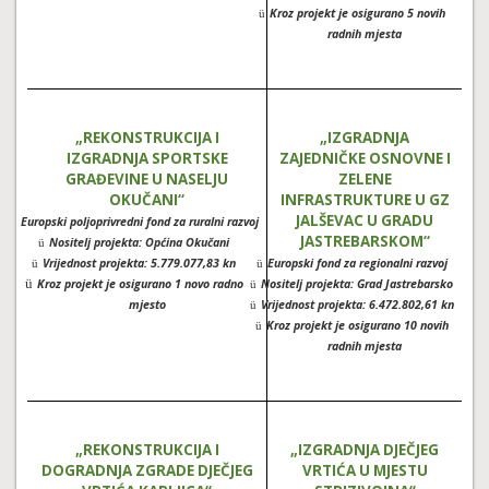
Kroz projekt je osigurano 5 novih
ü
radnih mjesta
„REKONSTRUKCIJA I
„IZGRADNJA
IZGRADNJA SPORTSKE
ZAJEDNIČKE OSNOVNE I
GRAĐEVINE U NASELJU
ZELENE
OKUČANI“
INFRASTRUKTURE U GZ
JALŠEVAC U GRADU
Europski poljoprivredni fond za ruralni razvoj
ü
JASTREBARSKOM“
Nositelj projekta: Općina Okučani
ü
Vrijednost projekta: 5.779.077,83 kn
Europski fond za regionalni razvoj
ü
ü
ü
Kroz projekt je osigurano 1 novo radno
Nositelj projekta: Grad Jastrebarsko
ü
mjesto
Vrijednost projekta: 6.472.802,61 kn
ü
Kroz projekt je osigurano 10 novih
ü
radnih mjesta
„REKONSTRUKCIJA I
„IZGRADNJA DJEČJEG
DOGRADNJA ZGRADE DJEČJEG
VRTIĆA U MJESTU