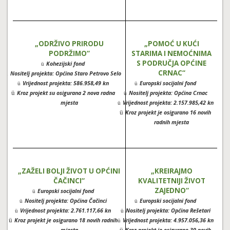
„ODRŽIVO PRIRODU
„POMOĆ U KUĆI
PODRŽIMO“
STARIMA I NEMOĆNIMA
S PODRUČJA OPĆINE
Kohezijski fond
ü
CRNAC“
Nositelj projekta: Općina Staro Petrovo Selo
ü
Vrijednost projekta: 586.958,49 kn
Europski socijalni fond
ü
ü
ü
Kroz projekt su osigurana 2 nova radna
Nositelj projekta: Općina Crnac
ü
mjesta
Vrijednost projekta: 2.157.985,42 kn
ü
ü
Kroz projekt je osigurano 16 novih
radnih mjesta
„ZAŽELI BOLJI ŽIVOT U OPĆINI
„KREIRAJMO
ČAČINCI“
KVALITETNIJI ŽIVOT
ZAJEDNO“
Europski socijalni fond
ü
Nositelj projekta: Općina Čačinci
Europski socijalni fond
ü
ü
Vrijednost projekta: 2.761.117,66 kn
Nositelj projekta: Općina Rešetari
ü
ü
ü
Kroz projekt je osigurano 18 novih radnih
Vrijednost projekta: 4.957.056,36 kn
ü
ü