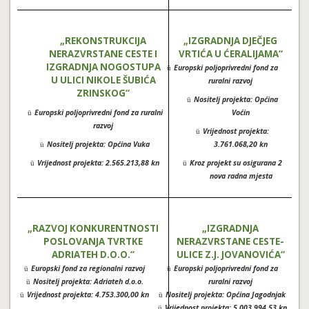
„REKONSTRUKCIJA
„IZGRADNJA DJEČJEG
NERAZVRSTANE CESTE I
VRTIĆA U ĆERALIJAMA“
IZGRADNJA NOGOSTUPA
Europski poljoprivredni fond za
ü
U ULICI NIKOLE ŠUBIĆA
ruralni razvoj
ZRINSKOG“
Nositelj projekta: Općina
ü
Europski poljoprivredni fond za ruralni
Voćin
ü
razvoj
Vrijednost projekta:
ü
Nositelj projekta: Općina Vuka
3.761.068,20 kn
ü
Vrijednost projekta: 2.565.213,88 kn
Kroz projekt su osigurana 2
ü
ü
nova radna mjesta
„RAZVOJ KONKURENTNOSTI
„IZGRADNJA
POSLOVANJA TVRTKE
NERAZVRSTANE CESTE-
ADRIATEH D.O.O.“
ULICE Z.J. JOVANOVIĆA“
Europski fond za regionalni razvoj
Europski poljoprivredni fond za
ü
ü
Nositelj projekta: Adriateh d.o.o.
ruralni razvoj
ü
Vrijednost projekta: 4.753.300,00 kn
Nositelj projekta: Općina Jagodnjak
ü
ü
Vrijednost projekta: 5.003.994,53 kn
ü