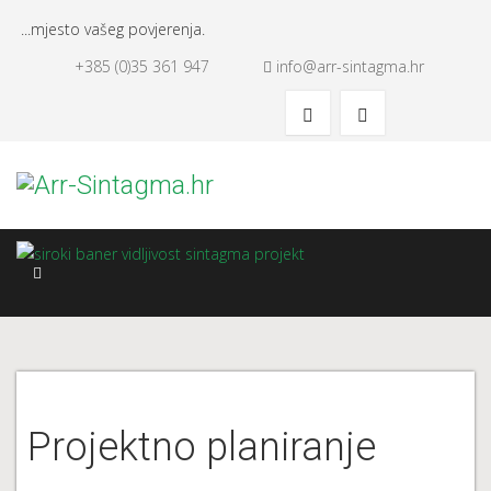
...mjesto vašeg povjerenja.
+385 (0)35 361 947
info@arr-sintagma.hr
Projektno planiranje