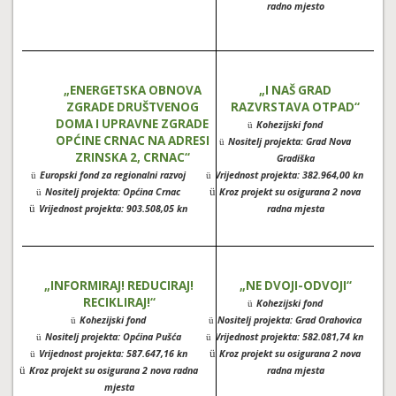
radno mjesto
„ENERGETSKA OBNOVA
„I NAŠ GRAD
ZGRADE DRUŠTVENOG
RAZVRSTAVA OTPAD“
DOMA I UPRAVNE ZGRADE
Kohezijski fond
ü
OPĆINE CRNAC NA ADRESI
Nositelj projekta: Grad Nova
ü
ZRINSKA 2, CRNAC“
Gradiška
Europski fond za regionalni razvoj
Vrijednost projekta: 382.964,00 kn
ü
ü
ü
Nositelj projekta: Općina Crnac
Kroz projekt su osigurana 2 nova
ü
ü
Vrijednost projekta: 903.508,05 kn
radna mjesta
„INFORMIRAJ! REDUCIRAJ!
„NE DVOJI-ODVOJI“
RECIKLIRAJ!“
Kohezijski fond
ü
Kohezijski fond
Nositelj projekta: Grad Orahovica
ü
ü
Nositelj projekta: Općina Pušća
Vrijednost projekta: 582.081,74 kn
ü
ü
ü
Vrijednost projekta: 587.647,16 kn
Kroz projekt su osigurana 2 nova
ü
ü
Kroz projekt su osigurana 2 nova radna
radna mjesta
mjesta