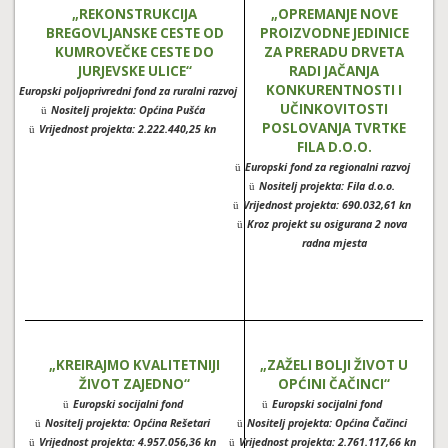
„REKONSTRUKCIJA
„OPREMANJE NOVE
BREGOVLJANSKE CESTE OD
PROIZVODNE JEDINICE
KUMROVEČKE CESTE DO
ZA PRERADU DRVETA
JURJEVSKE ULICE“
RADI JAČANJA
KONKURENTNOSTI I
Europski poljoprivredni fond za ruralni razvoj
ü
UČINKOVITOSTI
Nositelj projekta: Općina Pušća
ü
POSLOVANJA TVRTKE
Vrijednost projekta: 2.222.440,25 kn
ü
FILA D.O.O.
Europski fond za regionalni razvoj
ü
Nositelj projekta: Fila d.o.o.
ü
Vrijednost projekta: 690.032,61 kn
ü
Kroz projekt su osigurana 2 nova
ü
radna mjesta
„KREIRAJMO KVALITETNIJI
„ZAŽELI BOLJI ŽIVOT U
ŽIVOT ZAJEDNO“
OPĆINI ČAČINCI“
Europski socijalni fond
Europski socijalni fond
ü
ü
Nositelj projekta: Općina Rešetari
Nositelj projekta: Općina Čačinci
ü
ü
Vrijednost projekta: 4.957.056,36 kn
Vrijednost projekta: 2.761.117,66 kn
ü
ü