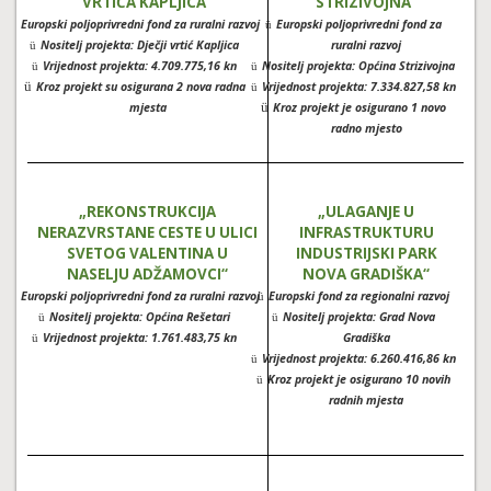
VRTIĆA KAPLJICA“
STRIZIVOJNA“
Europski poljoprivredni fond za ruralni razvoj
Europski poljoprivredni fond za
ü
ü
Nositelj projekta: Dječji vrtić Kapljica
ruralni razvoj
ü
Vrijednost projekta: 4.709.775,16 kn
Nositelj projekta: Općina Strizivojna
ü
ü
ü
Kroz projekt su osigurana 2 nova radna
Vrijednost projekta: 7.334.827,58 kn
ü
ü
mjesta
Kroz projekt je osigurano 1 novo
radno mjesto
„REKONSTRUKCIJA
„ULAGANJE U
NERAZVRSTANE CESTE U ULICI
INFRASTRUKTURU
SVETOG VALENTINA U
INDUSTRIJSKI PARK
NASELJU ADŽAMOVCI“
NOVA GRADIŠKA“
Europski poljoprivredni fond za ruralni razvoj
Europski fond za regionalni razvoj
ü
ü
Nositelj projekta: Općina Rešetari
Nositelj projekta: Grad Nova
ü
ü
Vrijednost projekta: 1.761.483,75 kn
Gradiška
ü
Vrijednost projekta: 6.260.416,86 kn
ü
Kroz projekt je osigurano 10 novih
ü
radnih mjesta