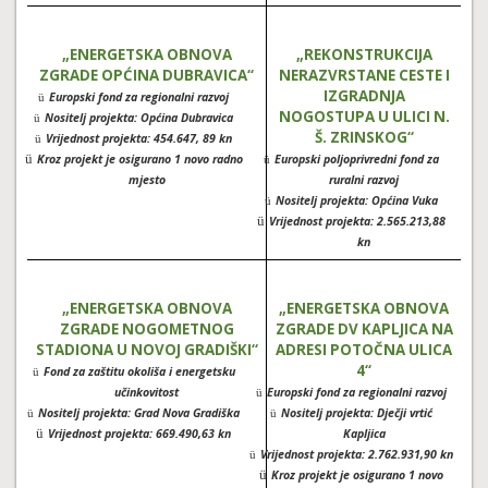
„ENERGETSKA OBNOVA
„REKONSTRUKCIJA
ZGRADE OPĆINA DUBRAVICA“
NERAZVRSTANE CESTE I
IZGRADNJA
Europski fond za regionalni razvoj
ü
NOGOSTUPA U ULICI N.
Nositelj projekta: Općina Dubravica
ü
Š. ZRINSKOG“
Vrijednost projekta: 454.647, 89 kn
ü
ü
Kroz projekt je osigurano 1 novo radno
Europski poljoprivredni fond za
ü
mjesto
ruralni razvoj
Nositelj projekta: Općina Vuka
ü
ü
Vrijednost projekta: 2.565.213,88
kn
„ENERGETSKA OBNOVA
„ENERGETSKA OBNOVA
ZGRADE NOGOMETNOG
ZGRADE DV KAPLJICA NA
STADIONA
U NOVOJ GRADIŠKI“
ADRESI POTOČNA ULICA
4“
Fond za zaštitu okoliša i energetsku
ü
učinkovitost
Europski fond za regionalni razvoj
ü
Nositelj projekta: Grad Nova Gradiška
Nositelj projekta: Dječji vrtić
ü
ü
ü
Vrijednost projekta: 669.490,63 kn
Kapljica
Vrijednost projekta: 2.762.931,90 kn
ü
ü
Kroz projekt je osigurano 1 novo