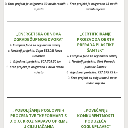
ü
Kroz projekt je osigurano 30 novih radnih
Kroz projekt je osigurano 15 novih
ü
mjesta
radnih mjesta
„ENERGETSKA OBNOVA
„CERTIFICIRANJE
ZGRADE ŽUPNOG DVORA“
PROIZVODA OBRTA
PRERADA PLASTIKE
Europski fond za regionalni razvoj
ü
ŠANTEK“
Nositelj projekta: Župa BZBDM Nova
ü
Gradiška
Europski fond za regionalni razvoj
ü
Vrijednost projekta: 807.708,50 kn
Nositelj projekta: Obrt Prerada
ü
ü
ü
Kroz projekt je osigurano 1 novo radno
plastike Šantek
mjesto
Vrijednost projekta: 737.675,75 kn
ü
ü
Kroz projekt su osigurana 2 nova
radna mjesta
„POBOLJŠANJE POSLOVNIH
„POVEĆANJE
PROCESA TVRTKE FORMARTIS
KONKURENTNOSTI
D.O.O. KROZ NABAVU OPREME
PODUZEĆA
U CILJU JAČANJA
KOGL&PLAVEC“