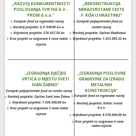
„RAZVOJ KONKURENTNOSTI
„REKONSTRUKCIJA
POSLOVANJA TVRTKE G.V.-
NERAZVRSTANE CESTE
PROM d.o.o.“
F. KIŠA U HRASTINU“
Europski fond za regionalni razvoj
Europski poljoprivredni fond za
ü
ü
Nositelj projekta: G.V.-PROM d.o.o.
ruralni razvoj
ü
Vrijednost projekta: 576.457,50 kn
Nositelj projekta: Općina Vladislavci
ü
ü
Kroz projekt su osigurana 4 nova radna
Vrijednost projekta: 1.253.983,32 kn
ü
ü
mjesta
„IZGRADNJA DJEČJEG
„IZGRADNJA POSLOVNE
VRTIĆA U MJESTU SVETI
GRAĐEVINE ZA IZRADU
IVAN ŽABNO“
METALNIH
KONSTRUKCIJA“
Europski poljoprivredni fond za ruralni razvoj
ü
Europski fond za regionalni razvoj
ü
Nositelj projekta: Općina Sveti Ivan Žabno
ü
ü
Vrijednost projekta: 7.439.500,00 kn
Nositelj projekta: Krklec metal
ü
d.o.o.
ü
Kroz projekt su osigurana 3 nova radna
mjesta
Vrijednost projekta: 8.578.000,00 kn
ü
Kroz projekt su osigurana 4 nova
ü
radna mjesta