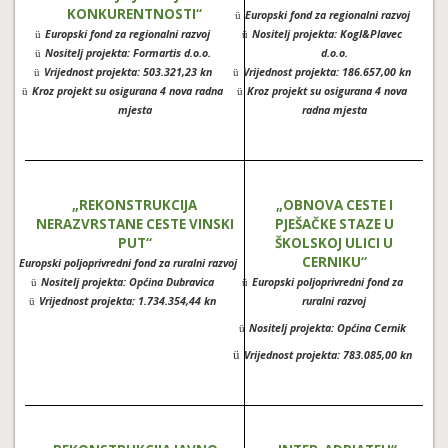
KONKURENTNOSTI“
Europski fond za regionalni razvoj
ü
Europski fond za regionalni razvoj
Nositelj projekta: Kogl&Plavec
ü
ü
Nositelj projekta: Formartis d.o.o.
d.o.o.
ü
Vrijednost projekta: 503.321,23 kn
Vrijednost projekta: 186.657,00 kn
ü
ü
Kroz projekt su osigurana 4 nova radna
Kroz projekt su osigurana 4 nova
ü
ü
mjesta
radna mjesta
„REKONSTRUKCIJA
„OBNOVA CESTE I
NERAZVRSTANE CESTE VINSKI
PJEŠAČKE STAZE U
PUT“
ŠKOLSKOJ ULICI U
CERNIKU“
Europski poljoprivredni fond za ruralni razvoj
ü
Nositelj projekta: Općina Dubravica
Europski poljoprivredni fond za
ü
ü
Vrijednost projekta: 1.734.354,44 kn
ruralni razvoj
ü
Nositelj projekta: Općina Cernik
ü
ü
Vrijednost projekta: 783.085,00 kn