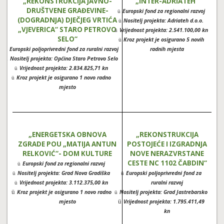
„REKONSTRUKCIJA JAVNO-
„INTER-ADRIATEH“
DRUŠTVENE GRAĐEVINE-
Europski fond za regionalni razvoj
ü
(DOGRADNJA) DJEČJEG VRTIĆA
Nositelj projekta: Adriateh d.o.o.
ü
„VJEVERICA“ STARO PETROVO
Vrijednost projekta: 2.541.100,00 kn
ü
SELO“
Kroz projekt je osigurano 5 novih
ü
Europski poljoprivredni fond za ruralni razvoj
radnih mjesta
ü
Nositelj projekta: Općina Staro Petrovo Selo
ü
Vrijednost projekta: 2.834.825,71 kn
ü
Kroz projekt je osigurano 1 novo radno
ü
mjesto
„ENERGETSKA OBNOVA
„REKONSTRUKCIJA
ZGRADE POU „MATIJA ANTUN
POSTOJEĆE I IZGRADNJA
RELKOVIĆ“- DOM KULTURE
NOVE NERAZVRSTANE
CESTE NC 1102 ČABDIN“
Europski fond za regionalni razvoj
ü
Nositelj projekta: Grad Nova Gradiška
Europski poljoprivredni fond za
ü
ü
Vrijednost projekta: 3.112.375,00 kn
ruralni razvoj
ü
ü
Kroz projekt je osigurano 1 novo radno
Nositelj projekta: Grad Jastrebarsko
ü
ü
mjesto
Vrijednost projekta: 1.795.411,49
kn