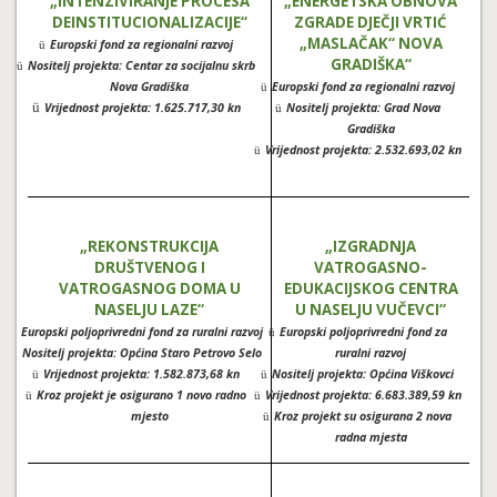
„INTENZIVIRANJE PROCESA
„ENERGETSKA OBNOVA
DEINSTITUCIONALIZACIJE“
ZGRADE DJEČJI VRTIĆ
„MASLAČAK“ NOVA
Europski fond za regionalni razvoj
ü
GRADIŠKA“
Nositelj projekta: Centar za socijalnu skrb
ü
Nova Gradiška
Europski fond za regionalni razvoj
ü
ü
Vrijednost projekta: 1.625.717,30 kn
Nositelj projekta: Grad Nova
ü
Gradiška
Vrijednost projekta: 2.532.693,02 kn
ü
„REKONSTRUKCIJA
„IZGRADNJA
DRUŠTVENOG I
VATROGASNO-
VATROGASNOG DOMA U
EDUKACIJSKOG CENTRA
NASELJU LAZE“
U NASELJU VUČEVCI“
Europski poljoprivredni fond za ruralni razvoj
Europski poljoprivredni fond za
ü
ü
Nositelj projekta: Općina Staro Petrovo Selo
ruralni razvoj
ü
Vrijednost projekta: 1.582.873,68 kn
Nositelj projekta: Općina Viškovci
ü
ü
Kroz projekt je osigurano 1 novo radno
Vrijednost projekta: 6.683.389,59 kn
ü
ü
mjesto
Kroz projekt su osigurana 2 nova
ü
radna mjesta