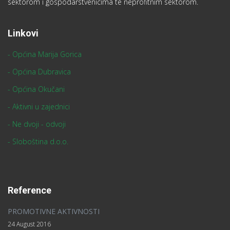
sektorom i gospodarstvenicima te neprofitnim sektorom.
Linkovi
- Općina Marija Gorica
- Općina Dubravica
- Općina Okučani
- Aktivni u zajednici
- Ne dvoji - odvoji
- Sloboština d.o.o.
Reference
PROMOTIVNE AKTIVNOSTI
24 August 2016