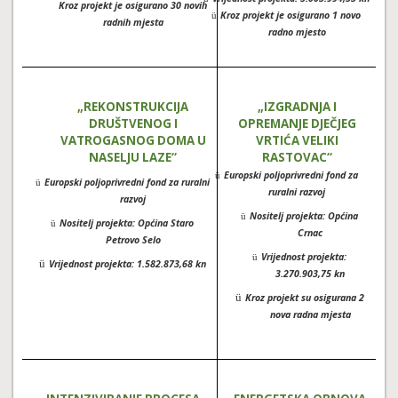
Kroz projekt je osigurano 30 novih
Kroz projekt je osigurano 1 novo
ü
radnih mjesta
radno mjesto
„REKONSTRUKCIJA
„IZGRADNJA I
DRUŠTVENOG I
OPREMANJE DJEČJEG
VATROGASNOG DOMA U
VRTIĆA VELIKI
NASELJU LAZE“
RASTOVAC“
Europski poljoprivredni fond za
ü
Europski poljoprivredni fond za ruralni
ü
ruralni razvoj
razvoj
Nositelj projekta: Općina
ü
Nositelj projekta: Općina Staro
ü
Crnac
Petrovo Selo
Vrijednost projekta:
ü
ü
Vrijednost projekta: 1.582.873,68 kn
3.270.903,75 kn
ü
Kroz projekt su osigurana 2
nova radna mjesta