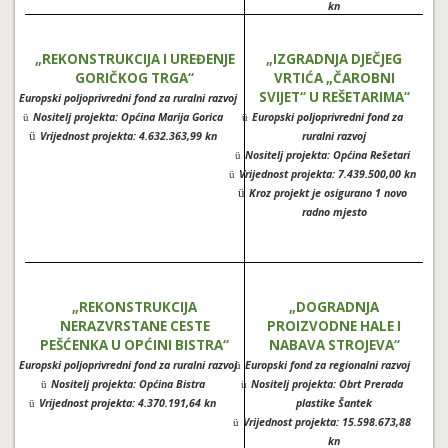
kn
„REKONSTRUKCIJA I UREĐENJE
„IZGRADNJA DJEČJEG
GORIČKOG TRGA“
VRTIĆA „ČAROBNI
SVIJET“ U REŠETARIMA“
Europski poljoprivredni fond za ruralni razvoj
ü
Nositelj projekta: Općina Marija Gorica
Europski poljoprivredni fond za
ü
ü
ü
Vrijednost projekta: 4.632.363,99 kn
ruralni razvoj
Nositelj projekta: Općina Rešetari
ü
Vrijednost projekta: 7.439.500,00 kn
ü
ü
Kroz projekt je osigurano 1 novo
radno mjesto
„REKONSTRUKCIJA
„DOGRADNJA
NERAZVRSTANE CESTE
PROIZVODNE HALE I
PEŠĆENKA U OPĆINI BISTRA“
NABAVA STROJEVA“
Europski poljoprivredni fond za ruralni razvoj
Europski fond za regionalni razvoj
ü
ü
Nositelj projekta: Općina Bistra
Nositelj projekta: Obrt Prerada
ü
ü
Vrijednost projekta: 4.370.191,64 kn
plastike Šantek
ü
Vrijednost projekta: 15.598.673,88
ü
kn