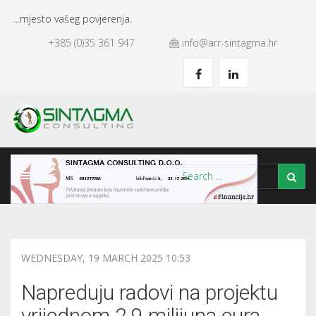
...mjesto vašeg povjerenja.
+385 (0)35 361 947
info@arr-sintagma.hr
WEDNESDAY, 19 MARCH 2025 10:53
Napreduju radovi na projektu
vrijednom 2,9 milijuna eura