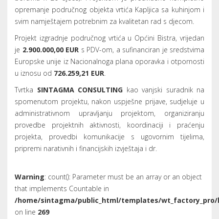
opremanje područnog objekta vrtića Kapljica sa kuhinjom i
svim namještajem potrebnim za kvalitetan rad s djecom.
Projekt izgradnje područnog vrtića u Općini Bistra, vrijedan
je
2.900.000,00 EUR
s PDV-om, a sufinanciran je sredstvima
Europske unije iz Nacionalnoga plana oporavka i otpornosti
u iznosu od
726.259,21 EUR
.
Tvrtka
SINTAGMA CONSULTING
kao vanjski suradnik na
spomenutom projektu, nakon uspješne prijave, sudjeluje u
administrativnom upravljanju projektom, organiziranju
provedbe projektnih aktivnosti, koordinaciji i praćenju
projekta, provedbi komunikacije s ugovornim tijelima,
pripremi narativnih i financijskih izvještaja i dr.
Warning
: count(): Parameter must be an array or an object
that implements Countable in
/home/sintagma/public_html/templates/wt_factory_pro/
on line
269