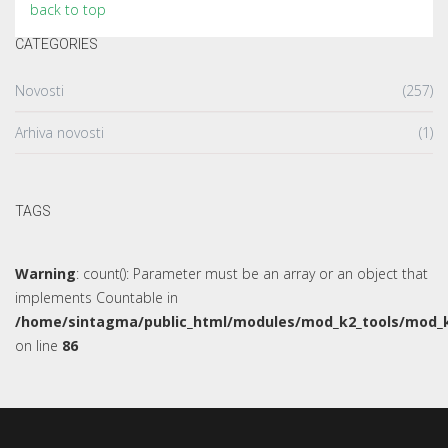
back to top
CATEGORIES
Novosti
(257)
Arhiva novosti
(1)
TAGS
Warning
: count(): Parameter must be an array or an object that
implements Countable in
/home/sintagma/public_html/modules/mod_k2_tools/mod_k
on line
86