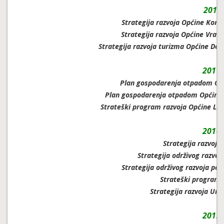
2018.
Strategija razvoja Općine Konč
Strategija razvoja Općine Vrati
Strategija razvoja turizma Općine Donj
2017.
Plan gospodarenja otpadom Opć
Plan gospodarenja otpadom Općine P
Strateški program razvoja Općine Lipo
2016.
Strategija razvoja
Strategija održivog razvoj
Strategija održivog razvoja pol
Strateški program 
Strategija razvoja Ur
2015.