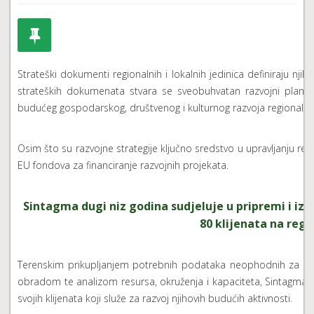
Strateški dokumenti regionalnih i lokalnih jedinica definiraju njih
strateških dokumenata stvara se sveobuhvatan razvojni plan u
budućeg gospodarskog, društvenog i kulturnog razvoja regionalnih i
Osim što su razvojne strategije ključno sredstvo u upravljanju reg
EU fondova za financiranje razvojnih projekata.
Sintagma dugi niz godina sudjeluje u pripremi i izr
80 klijenata na regio
Terenskim prikupljanjem potrebnih podataka neophodnih za odr
obradom te analizom resursa, okruženja i kapaciteta, Sintagma dola
svojih klijenata koji služe za razvoj njihovih budućih aktivnosti.