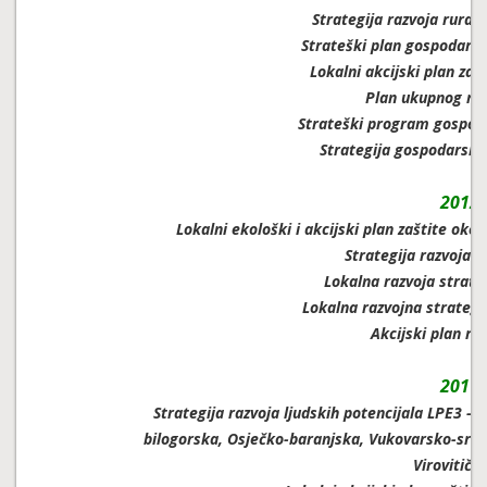
Strategija razvoja rural
Strateški plan gospodarsk
Lokalni akcijski plan zaš
Plan ukupnog ra
Strateški program gospod
Strategija gospodarsko
2012.
Lokalni ekološki i akcijski plan zaštite oko
Strategija razvoja 
Lokalna razvoja strateg
Lokalna razvojna strategi
Akcijski plan ra
2011.
Strategija razvoja ljudskih potencijala LPE3 -
bilogorska, Osječko-baranjska, Vukovarsko-srij
Virovitičk