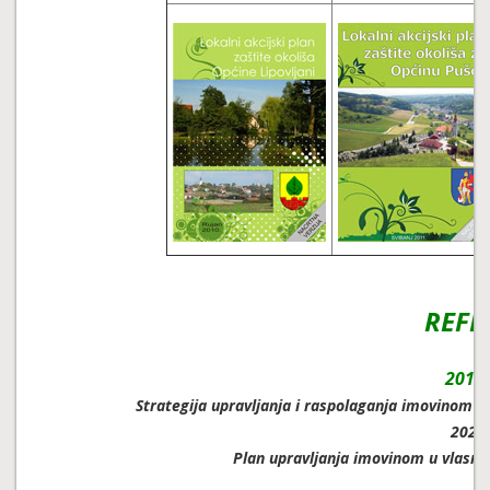
REFE
2019.
Strategija upravljanja i raspolaganja imovinom u 
2023.
Plan upravljanja imovinom u vlasniš