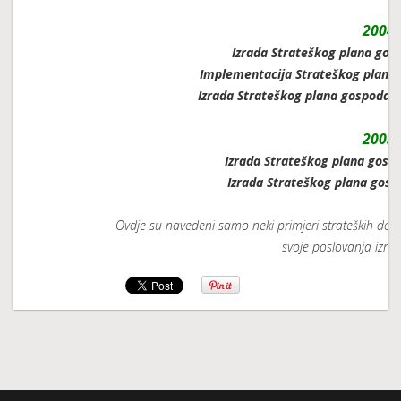
2004.
Izrada Strateškog plana gos
Implementacija Strateškog plana
Izrada Strateškog plana gospodar
2003.
Izrada Strateškog plana gosp
Izrada Strateškog plana gos
Ovdje su navedeni samo neki primjeri strateških dok
svoje poslovanja izradi