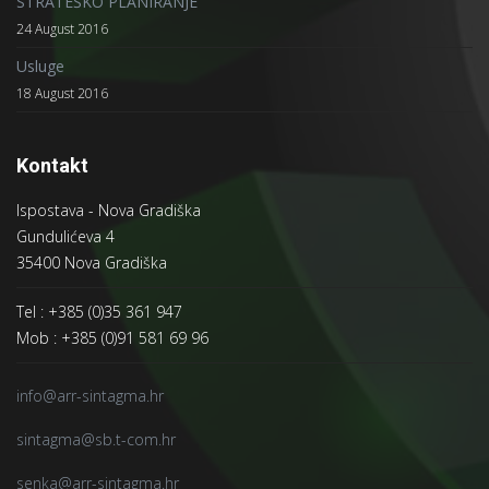
STRATEŠKO PLANIRANJE
24 August 2016
Usluge
18 August 2016
Kontakt
Ispostava - Nova Gradiška
Gundulićeva 4
35400 Nova Gradiška
Tel : +385 (0)35 361 947
Mob : +385 (0)91 581 69 96
info@arr-sintagma.hr
sintagma@sb.t-com.hr
senka@arr-sintagma.hr