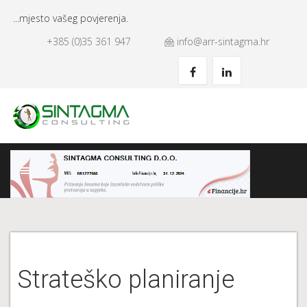
...mjesto vašeg povjerenja.
+385 (0)35 361 947
info@arr-sintagma.hr
Strateško planiranje