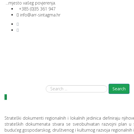
...mjesto vašeg povjerenja.
+385 (0)35 361 947
info@arr-sintagma.hr
Search
Strateški dokumenti regionalnih i lokalnih jedinica definiraju njihov
strateških dokumenata stvara se sveobuhvatan razvojni plan u 
budućeg gospodarskog, društvenog i kulturnog razvoja regionalnih i 