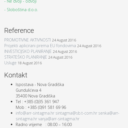
- Ne dvoji - odvoji
- Sloboština d.o.o.
Reference
PROMOTIVNE AKTIVNOSTI
24 August 2016
Projekti aplicirani prema EU fondovima
24 August 2016
INVESTICIJSKO PLANIRANJE
24 August 2016
STRATEŠKO PLANIRANJE
24 August 2016
Usluge
18 August 2016
Kontakt
Ispostava - Nova Gradiška
Gundulićeva 4
35400 Nova Gradiška
Tel : +385 (0)35 361 947
Mob : +385 (0)91 581 69 96
info@arr-sintagma.hr
sintagma@sb.t-com.hr
senka@arr-
sintagma.hr
vanja@arr-sintagma.hr
Radno vrijeme : 08:00 – 16:00